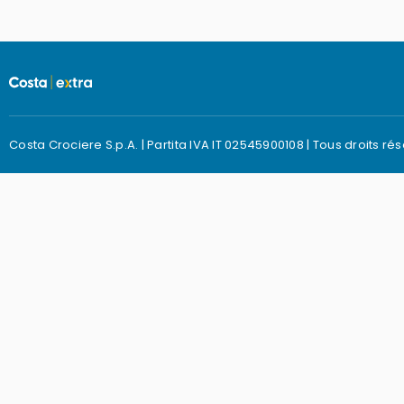
Costa Crociere S.p.A. | Partita IVA IT 02545900108 | Tous droits ré